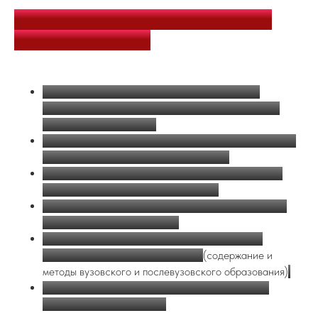
ТЕМАТИЧЕСКИЕ НАПРАВЛЕНИЯ
КОНФЕРЕНЦИИ:
Концептуальные основания, методы и техники
психологического консультирования: от ремесла к
мастерству и искусству;
Терапевтический альянс как развивающийся процесс
и инструмент психологической помощи;
Возможности и ограничения консультирования при
использовании цифровых технологий;
Агрегаторы психологических услуг как новая среда
профессиональной практики;
Профессиональное становление и личностное
развитие психолога консультанта
(содержание и
методы вузовского и послевузовского образования)
;
Риски профессии: стратегии профессиональной
поддержки и самопомощи.